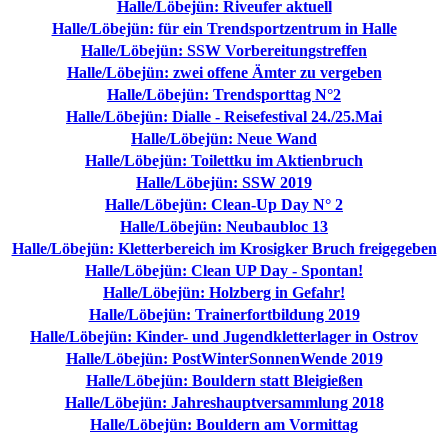
Halle/Löbejün: Riveufer aktuell
Halle/Löbejün: für ein Trendsportzentrum in Halle
Halle/Löbejün: SSW Vorbereitungstreffen
Halle/Löbejün: zwei offene Ämter zu vergeben
Halle/Löbejün: Trendsporttag N°2
Halle/Löbejün: Dialle - Reisefestival 24./25.Mai
Halle/Löbejün: Neue Wand
Halle/Löbejün: Toilettku im Aktienbruch
Halle/Löbejün: SSW 2019
Halle/Löbejün: Clean-Up Day N° 2
Halle/Löbejün: Neubaubloc 13
Halle/Löbejün: Kletterbereich im Krosigker Bruch freigegeben
Halle/Löbejün: Clean UP Day - Spontan!
Halle/Löbejün: Holzberg in Gefahr!
Halle/Löbejün: Trainerfortbildung 2019
Halle/Löbejün: Kinder- und Jugendkletterlager in Ostrov
Halle/Löbejün: PostWinterSonnenWende 2019
Halle/Löbejün: Bouldern statt Bleigießen
Halle/Löbejün: Jahreshauptversammlung 2018
Halle/Löbejün: Bouldern am Vormittag