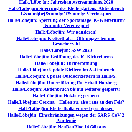
Halle/Löbejün: Jahreshauptversammlung 2020
Halle/Löbejün: Sperrung des Klettergartens 'Aktienbruch
L&ouml;bej&uuml;n' f&uuml;r Vereinssport
Halle/Löbejün: Sperrung der Sportanlage 'IG Kletterturm'
f&uuml;r Vereinssport
Halle/Löbejün: Wir pausieren!
Halle/Löbejün: Kletterthalia - Öffnungszeiten und
Besucherzahl
Halle/Löbejün: SSW 2020
Halle/Löbejün: Eröffnung des IG Kletterturms
Halle/Löbejün: Turmeröffnung
Halle/Löbejün: Update Klettern im Aktienbruch
Halle/Löbejün: Update Outdoorklettern in Halle/S.
Halle/Löbejün: Unterstützung für Erhalt Holzberg
Halle/Löbejün: Aktienbruch bis auf weiteres gesperrt!
Halle/Löbejün: Holzberg gesperrt
Halle/Löbejün: Corona – Hallen zu, also raus an den Fels?
Halle/Löbejün: Kletterthalia vorerst geschlossen
Halle/Löbejün: Einschränkungen wegen der SARS-CoV-2
Pandemie
Halle/Löbejün: NeuBauBloc 14 fällt aus