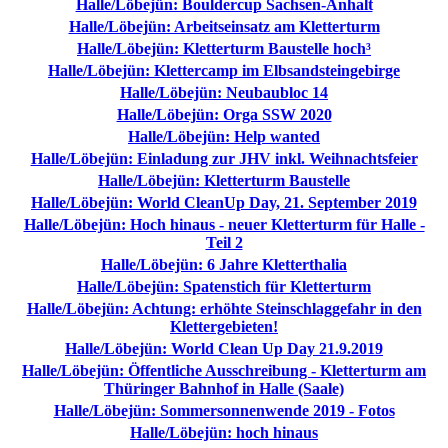
Halle/Löbejün: Bouldercup Sachsen-Anhalt
Halle/Löbejün: Arbeitseinsatz am Kletterturm
Halle/Löbejün: Kletterturm Baustelle hoch³
Halle/Löbejün: Klettercamp im Elbsandsteingebirge
Halle/Löbejün: Neubaubloc 14
Halle/Löbejün: Orga SSW 2020
Halle/Löbejün: Help wanted
Halle/Löbejün: Einladung zur JHV inkl. Weihnachtsfeier
Halle/Löbejün: Kletterturm Baustelle
Halle/Löbejün: World CleanUp Day, 21. September 2019
Halle/Löbejün: Hoch hinaus - neuer Kletterturm für Halle -
Teil 2
Halle/Löbejün: 6 Jahre Kletterthalia
Halle/Löbejün: Spatenstich für Kletterturm
Halle/Löbejün: Achtung: erhöhte Steinschlaggefahr in den
Klettergebieten!
Halle/Löbejün: World Clean Up Day 21.9.2019
Halle/Löbejün: Öffentliche Ausschreibung - Kletterturm am
Thüringer Bahnhof in Halle (Saale)
Halle/Löbejün: Sommersonnenwende 2019 - Fotos
Halle/Löbejün: hoch hinaus