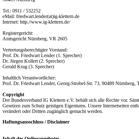
Tel.: 0911 / 532252
eMail: friedwart.lender(at)ig-klettern.de
Internet: http.//www.ig-klettern.de/
Registergericht:
Amtsgericht Nürnberg, VR 2605
Vertretungsberechtigter Vorstand:
Prof. Dr. Friedwart Lender (1. Sprecher)
Dr. Jürgen Kollert (2. Sprecher)
Gerald Krug (3. Sprecher)
Inhaltlich Verantwortlicher:
Prof. Dr. Friedwart Lender, Georg-Strobel-Str. 73, 90489 Nürnberg, T
Copyright
Der Bundesverband IG Klettern e.V. behält sich alle Rechte vor. Sä
Gesetzen zum Schutz geistigen Eigentums. Unsere Internetseiten entha
verändert oder Dritten zugänglich gemacht werden.
Haftungsausschluss / Disclaimer
Inhalt des Onlineangebotes