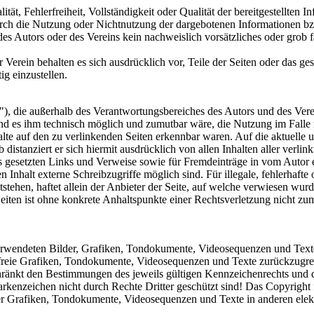
tät, Fehlerfreiheit, Vollständigkeit oder Qualität der bereitgestellten
 durch die Nutzung oder Nichtnutzung der dargebotenen Informationen b
des Autors oder des Vereins kein nachweislich vorsätzliches oder grob f
r Verein behalten es sich ausdrücklich vor, Teile der Seiten oder das
ig einzustellen.
"), die außerhalb des Verantwortungsbereiches des Autors und des Vere
und es ihm technisch möglich und zumutbar wäre, die Nutzung im Falle r
lte auf den zu verlinkenden Seiten erkennbar waren. Auf die aktuelle u
b distanziert er sich hiermit ausdrücklich von allen Inhalten aller verl
otes gesetzten Links und Verweise sowie für Fremdeinträge in vom Autor
Inhalt externe Schreibzugriffe möglich sind. Für illegale, fehlerhafte 
ehen, haftet allein der Anbieter der Seite, auf welche verwiesen wurde
en Seiten ist ohne konkrete Anhaltspunkte einer Rechtsverletzung nich
 verwendeten Bilder, Grafiken, Tondokumente, Videosequenzen und Texte 
reie Grafiken, Tondokumente, Videosequenzen und Texte zurückzugreife
ränkt den Bestimmungen des jeweils gültigen Kennzeichenrechts und de
kenzeichen nicht durch Rechte Dritter geschützt sind! Das Copyright für
er Grafiken, Tondokumente, Videosequenzen und Texte in anderen elekt