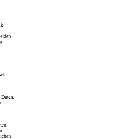
nk
melden
zu
owie
n Daten,
n
ten,
en
lichen