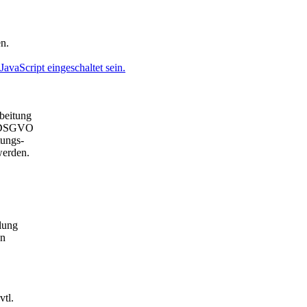
en.
avaScript eingeschaltet sein.
beitung
b) DSGVO
tungs-
werden.
lung
en
tl.