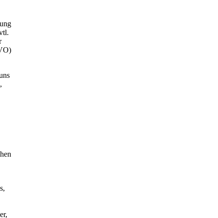
lung
tl.
r
GVO)
uns
,
chen
s,
er,