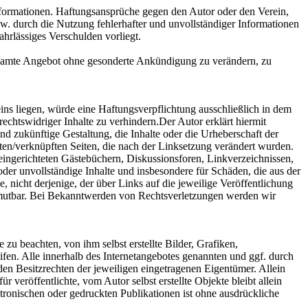
 Informationen. Haftungsansprüche gegen den Autor oder den Verein,
zw. durch die Nutzung fehlerhafter und unvollständiger Informationen
ahrlässiges Verschulden vorliegt.
 gesamte Angebot ohne gesonderte Ankündigung zu verändern, zu
ins liegen, würde eine Haftungsverpflichtung ausschließlich in dem
echtswidriger Inhalte zu verhindern.Der Autor erklärt hiermit
nd zukünftige Gestaltung, die Inhalte oder die Urheberschaft der
inkten/verknüpften Seiten, die nach der Linksetzung verändert wurden.
 eingerichteten Gästebüchern, Diskussionsforen, Linkverzeichnissen,
oder unvollständige Inhalte und insbesondere für Schäden, die aus der
, nicht derjenige, der über Links auf die jeweilige Veröffentlichung
t zumutbar. Bei Bekanntwerden von Rechtsverletzungen werden wir
zu beachten, von ihm selbst erstellte Bilder, Grafiken,
n. Alle innerhalb des Internetangebotes genannten und ggf. durch
n Besitzrechten der jeweiligen eingetragenen Eigentümer. Allein
 veröffentlichte, vom Autor selbst erstellte Objekte bleibt allein
ronischen oder gedruckten Publikationen ist ohne ausdrückliche