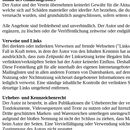
Der Autor und der Verein übernehmen keinerlei Gewähr für die Aktuali
welche sich auf Schäden materieller oder ideeller Art beziehen, die
verursacht wurden, sind grundsätzlich ausgeschlossen, sofern seitens 
Alle Angebote sind freibleibend und unverbindlich. Der Autor und de
ergänzen, zu löschen oder die Veröffentlichung zeitweise oder endgült
Verweise und Links
Bei direkten oder indirekten Verweisen auf fremde Webseiten ("Links
Fall in Kraft treten, in dem der Autor von den Inhalten Kenntnis hat 
ausdrücklich, dass zum Zeitpunkt der Linksetzung keine illegalen Inha
verlinkten/verknüpften Seiten hat der Autor keinerlei Einfluss. Deshal
Diese Feststellung gilt für alle innerhalb des eigenen Internetangeb
Mailinglisten und in allen anderen Formen von Datenbanken, auf deren 
Nutzung oder Nichtnutzung solcherart dargebotener Informationen entst
lediglich verweist. Eine ständige inhaltliche Kontrolle der verlinkt
derartige Links umgehend entfernen.
Urheber- und Kennzeichenrecht
Der Autor ist bestrebt, in allen Publikationen die Urheberrechte der
Tondokumente, Videosequenzen und Texte zu nutzen oder auf lizenzf
Dritte geschützten Marken- und Warenzeichen unterliegen uneingesch
aufgrund der bloßen Nennung ist nicht der Schluss zu ziehen, dass Mar
beim Autor der Seiten. Eine Vervielfältigung oder Verwendung solch
Zustimmung des Autors nicht gestattet.